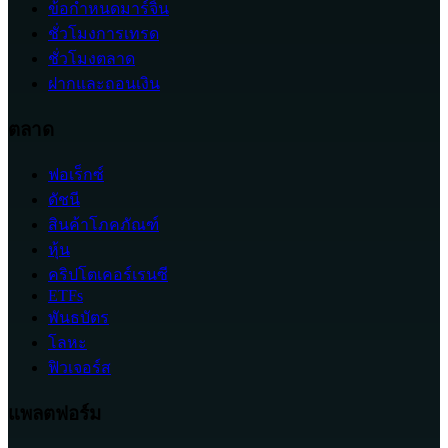
ข้อกำหนดมาร์จิ้น
ชั่วโมงการเทรด
ชั่วโมงตลาด
ฝากและถอนเงิน
ตลาด
ฟอเร็กซ์
ดัชนี
สินค้าโภคภัณฑ์
หุ้น
คริปโตเคอร์เรนซี
ETFs
พันธบัตร
โลหะ
ฟิวเจอร์ส
แพลตฟอร์ม