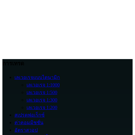
ข้อเสนอโบนัสต้อนรับมักจะมีไว้สำหรับใคร?
ทำไมต้องเปรียบเทียบข้อเสนอก่อนสมัคร?
แคมเปญต้อนรับมีเงื่อนไขเฉพาะหรือไม่?
การเทรด
เลเวอเรจแบบไดนามิก
เลเวอเรจ 1:1000
เลเวอเรจ 1:500
เลเวอเรจ 1:300
เลเวอเรจ 1:200
สเปรดฟอเร็กซ์
ค่าคอมมิชชั่น
อัตราสวอป