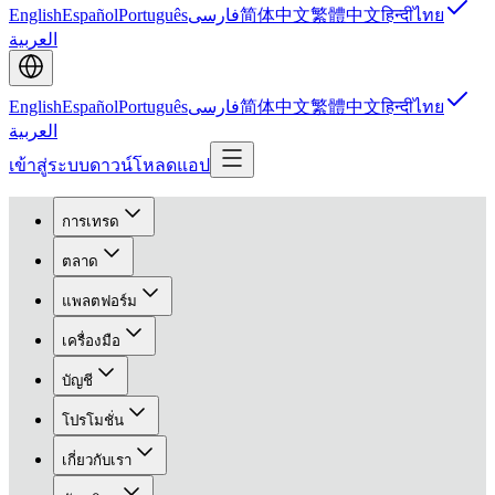
English
Español
Português
فارسی
简体中文
繁體中文
हिन्दी
ไทย
العربية
English
Español
Português
فارسی
简体中文
繁體中文
हिन्दी
ไทย
العربية
เข้าสู่ระบบ
ดาวน์โหลดแอป
การเทรด
ตลาด
แพลตฟอร์ม
เครื่องมือ
บัญชี
โปรโมชั่น
เกี่ยวกับเรา